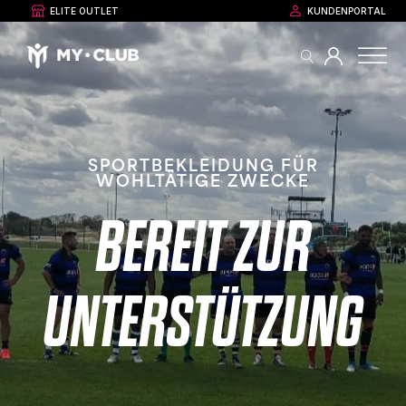
ELITE OUTLET
KUNDENPORTAL
SPORTBEKLEIDUNG FÜR
WOHLTÄTIGE ZWECKE
BEREIT ZUR
UNTERSTÜTZUNG