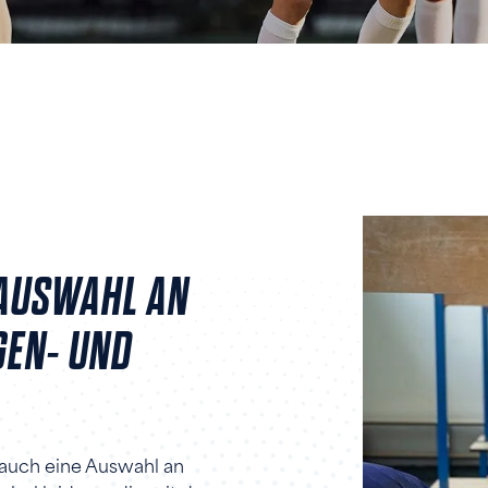
USWAHL AN W
N- UND O
 auch eine Auswahl an