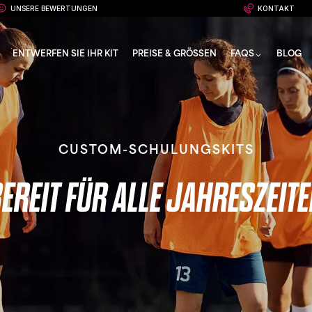
UNSERE BEWERTUNGEN
KONTAKT
ENTWERFEN SIE IHR KIT
PREISE & GRÖSSEN
FAQS
BLOG
CUSTOM-SCHULUNGSKITS
EREIT FÜR ALLE JAHRESZEIT