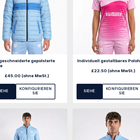
eschneiderte gepolsterte
Individuell gestaltbares Pol
ke
£
22.50
(ohne MwSt.)
£
45.00
(ohne MwSt.)
KONFIGURIEREN
KONFIGURIEREN
IEHE
SIEHE
SIE
SIE