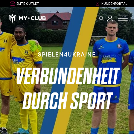
ELITE OUTLET
KUNDENPORTAL
SPIELEN4UKRAINE
VERBUNDENHEIT
DURCH SPORT