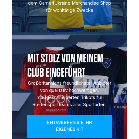
dem Game4Ukraine Merchandise Shop
für wohltätige Zwecke
MIT STOLZ VON MEINEM
CLUB EINGEFÜHRT
Großbritanniens freundlichster Anbieter
von qualitativ hochwertigen,
maßgeschneiderten Trikots für
Breitensportteams aller Sportarten.
ENTWERFEN SIE IHR
EIGENES KIT