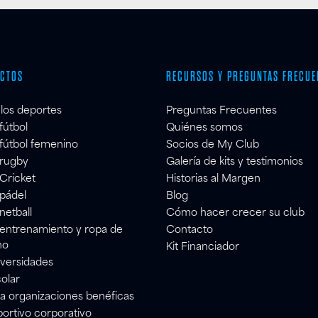
CTOS
RECURSOS Y PREGUNTAS FRECUE
los deportes
Preguntas Frecuentes
 fútbol
Quiénes somos
 fútbol femenino
Socios de My Club
 rugby
Galería de kits y testimonios
 Cricket
Historias al Margen
 pádel
Blog
 netball
Cómo hacer crecer su club
 entrenamiento y ropa de
Contacto
no
Kit Financiador
iversidades
colar
ra organizaciones benéficas
portivo corporativo