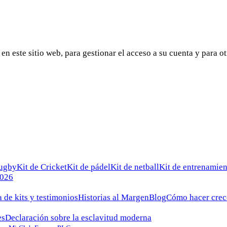
en este sitio web, para gestionar el acceso a su cuenta y para ot
rugby
Kit de Cricket
Kit de pádel
Kit de netball
Kit de entrenamien
2026
a de kits y testimonios
Historias al Margen
Blog
Cómo hacer crec
es
Declaración sobre la esclavitud moderna