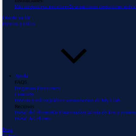
Instituciones
Kits deportivos escolares
Equipaciones deportivas univer
Diseñe su kit
Precios y tallas
Ayuda
FAQS
Preguntas Frecuentes
Contacto
Precios y tallas
Quiénes somos
Socios de My Club
Recursos
Portal del cliente
Kit Financiador
Galería de kits y testim
Portal del cliente
Blog
Galería