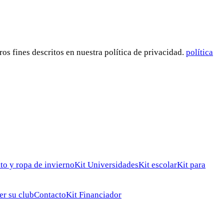
ros fines descritos en nuestra política de privacidad.
política
to y ropa de invierno
Kit Universidades
Kit escolar
Kit para
er su club
Contacto
Kit Financiador