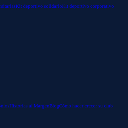
sitarias
Kit deportivo solidario
Kit deportivo corporativo
onios
Historias al Margen
Blog
Cómo hacer crecer su club