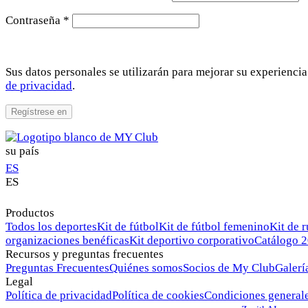
Requerido
Contraseña
*
Sus datos personales se utilizarán para mejorar su experiencia 
de privacidad
.
Regístrese en
su país
ES
ES
Productos
Todos los deportes
Kit de fútbol
Kit de fútbol femenino
Kit de 
organizaciones benéficas
Kit deportivo corporativo
Catálogo 
Recursos y preguntas frecuentes
Preguntas Frecuentes
Quiénes somos
Socios de My Club
Galerí
Legal
Política de privacidad
Política de cookies
Condiciones general