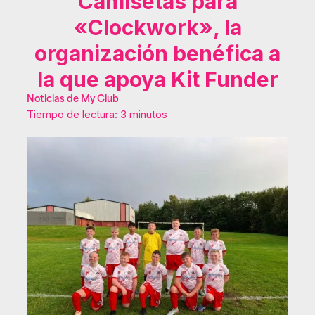
Camisetas para
«Clockwork», la
organización benéfica a
la que apoya Kit Funder
Noticias de My Club
Tiempo de lectura: 3 minutos