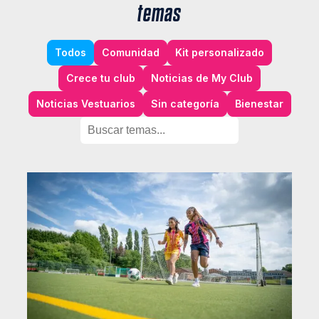
temas
Todos
Comunidad
Kit personalizado
Crece tu club
Noticias de My Club
Noticias Vestuarios
Sin categoría
Bienestar